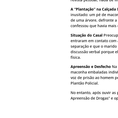
A “Plantação” na Calçada
E
inusitado: um pé de maco
de uma árvore, defronte a
confessou que havia mais 
Situação do Casal
Preocupa
entraram em contato com a 
separação e que o marido
discussão verbal porque el
física.
Apreensão e Desfecho
Na 
maconha embaladas individ
voz de prisão ao homem pel
Plantão Policial.
No entanto, após ouvir as 
Apreensão de Drogas” e opt