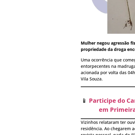
Mulher negou agressão fís
propriedade da droga enco
Uma ocorrência que come
entorpecentes na madrugada
acionada por volta das 04
Vila Souza.
📱
Participe do C
em Primeira
Vizinhos relataram ter ouv
residência. Ao chegarem ao
revista pessoal, nada de il