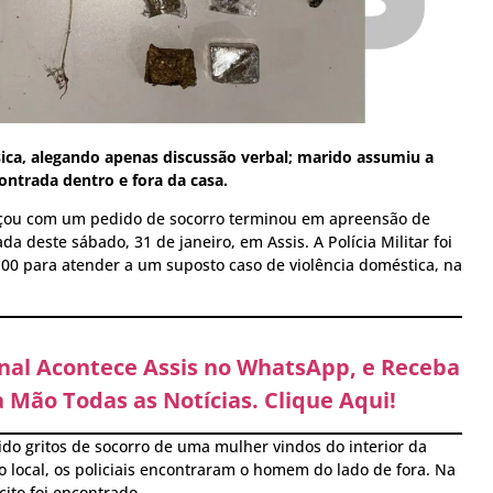
ica, alegando apenas discussão verbal; marido assumiu a
ntrada dentro e fora da casa.
çou com um pedido de socorro terminou em apreensão de
 deste sábado, 31 de janeiro, em Assis. A Polícia Militar foi
h00 para atender a um suposto caso de violência doméstica, na
anal Acontece Assis no WhatsApp, e Receba
 Mão Todas as Notícias. Clique Aqui!
ido gritos de socorro de uma mulher vindos do interior da
 local, os policiais encontraram o homem do lado de fora. Na
ícito foi encontrado.