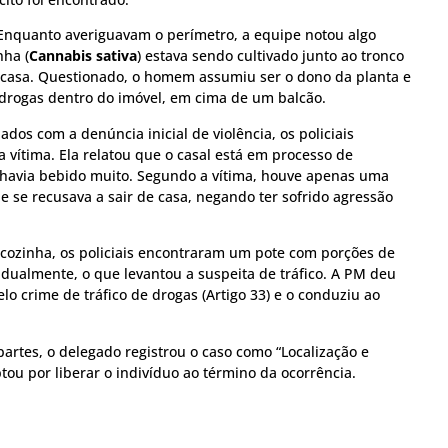
nquanto averiguavam o perímetro, a equipe notou algo
nha (
Cannabis sativa
) estava sendo cultivado junto ao tronco
 casa. Questionado, o homem assumiu ser o dono da planta e
drogas dentro do imóvel, em cima de um balcão.
dos com a denúncia inicial de violência, os policiais
vítima. Ela relatou que o casal está em processo de
 havia bebido muito. Segundo a vítima, houve apenas uma
e se recusava a sair de casa, negando ter sofrido agressão
cozinha, os policiais encontraram um pote com porções de
ualmente, o que levantou a suspeita de tráfico. A PM deu
o crime de tráfico de drogas (Artigo 33) e o conduziu ao
partes, o delegado registrou o caso como “Localização e
ou por liberar o indivíduo ao término da ocorrência.