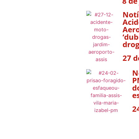
8 de
Notí
Acid
Aero
‘dub
drog
27 d
N
P
d
e
2