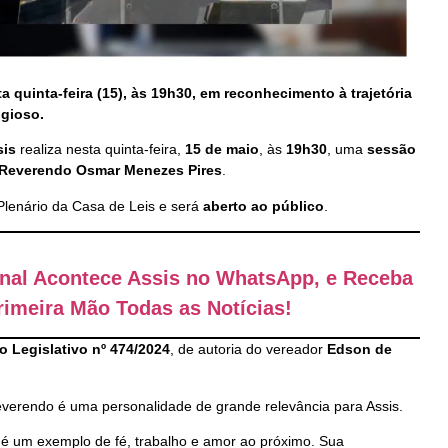
 quinta-feira (15), às 19h30, em reconhecimento à trajetória
igioso.
sis
realiza nesta quinta-feira,
15 de maio
, às
19h30
, uma
sessão
Reverendo Osmar Menezes Pires
.
Plenário da Casa de Leis e será
aberto ao público
.
anal Acontece Assis no WhatsApp, e Receba
imeira Mão Todas as Notícias!
o Legislativo nº 474/2024
, de autoria do vereador
Edson de
everendo é uma personalidade de grande relevância para Assis.
 um exemplo de fé, trabalho e amor ao próximo. Sua