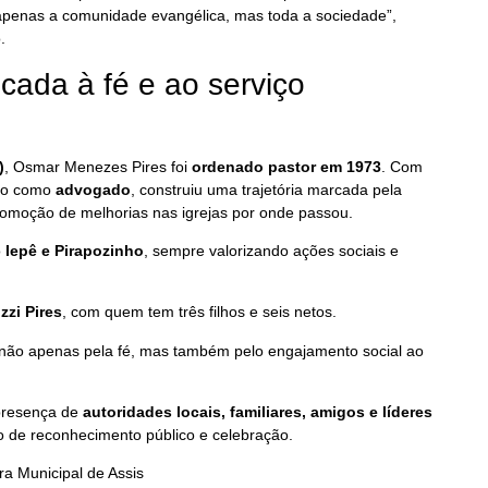
o apenas a comunidade evangélica, mas toda a sociedade”,
.
cada à fé e ao serviço
)
, Osmar Menezes Pires foi
ordenado pastor em 1973
. Com
ção como
advogado
, construiu uma trajetória marcada pela
 promoção de melhorias nas igrejas por onde passou.
o
Iepê e Pirapozinho
, sempre valorizando ações sociais e
zi Pires
, com quem tem três filhos e seis netos.
não apenas pela fé, mas também pelo engajamento social ao
presença de
autoridades locais, familiares, amigos e líderes
de reconhecimento público e celebração.
a Municipal de Assis