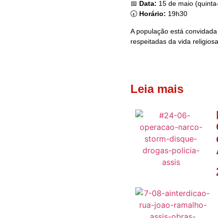
📅
Data:
15 de maio (quinta-
🕢
Horário:
19h30
A população está convidada
respeitadas da vida religios
Leia mais