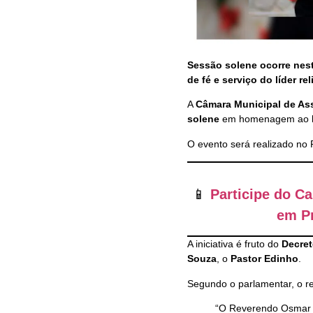
Sessão solene ocorre nesta
de fé e serviço do líder rel
A
Câmara Municipal de As
solene
em homenagem ao
O evento será realizado no 
📱
Participe do C
em Pr
A iniciativa é fruto do
Decret
Souza
, o
Pastor Edinho
.
Segundo o parlamentar, o r
“O Reverendo Osmar é