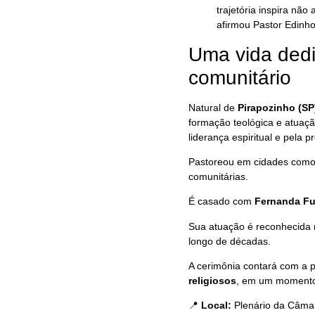
trajetória inspira nã
afirmou Pastor Edinho
Uma vida dedi
comunitário
Natural de
Pirapozinho (SP
formação teológica e atua
liderança espiritual e pela
Pastoreou em cidades com
comunitárias.
É casado com
Fernanda Fuz
Sua atuação é reconhecida 
longo de décadas.
A cerimônia contará com a 
religiosos
, em um momento 
📍
Local:
Plenário da Câmar