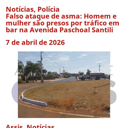
Notícias
,
Polícia
Falso ataque de asma: Homem e
mulher são presos por tráfico em
bar na Avenida Paschoal Santili
7 de abril de 2026
Assis
,
Notícias