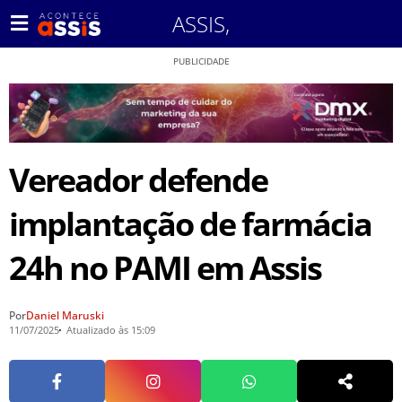
ASSIS
,
PUBLICIDADE
Vereador defende
implantação de farmácia
24h no PAMI em Assis
Por
Daniel Maruski
11/07/2025
Atualizado às 15:09