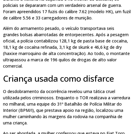
policiais se depararam com um verdadeiro arsenal de guerra.
Foram apreendidos 17 fuzis do calibre 7.62 (modelo HK), um fuzil
de calibre 5.56 e 33 carregadores de munição.
Além do armamento pesado, o veículo transportava seis
grandes bolsas abarrotadas de entorpecentes. Após a pesagem
oficial, a polícia contabilizou 128,1 kg de pasta base de cocaína,
18,1 kg de cocaína refinada, 3,1 kg de skunk e 46,6 kg de dry
(haxixe marroquino de alta concentração). Ao todo, o montante
ultrapassou a marca de 196 quilos de drogas de alto valor
comercial.
Criança usada como disfarce
O desdobramento da ocorrência revelou uma tática cruel
utilizada pelos criminosos. Enquanto o TOR realizava a varredura
no milharal, uma equipe do 31º Batalhão de Polícia Militar do
Interior (BPM/I), que prestava apoio na região, localizou uma
mulher caminhando às margens da rodovia na companhia de
uma criança.
Ao ser abordada, a mulher confessou que estava no Fiat Toro