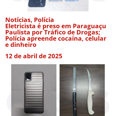
Notícias
,
Polícia
Eletricista é preso em Paraguaçu
Paulista por Tráfico de Drogas;
Polícia apreende cocaína, celular
e dinheiro
12 de abril de 2025