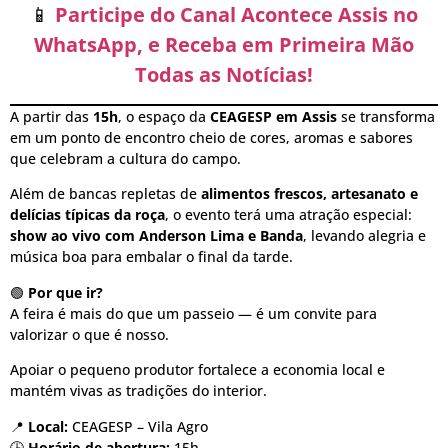
📱
Participe do Canal Acontece Assis no
WhatsApp, e Receba em Primeira Mão
Todas as Notícias!
A partir das
15h
, o espaço da
CEAGESP em Assis
se transforma
em um ponto de encontro cheio de cores, aromas e sabores
que celebram a cultura do campo.
Além de bancas repletas de
alimentos frescos, artesanato e
delícias típicas da roça
, o evento terá uma atração especial:
show ao vivo com Anderson Lima e Banda
, levando alegria e
música boa para embalar o final da tarde.
🟢
Por que ir?
A feira é mais do que um passeio — é um convite para
valorizar o que é nosso.
Apoiar o pequeno produtor fortalece a economia local e
mantém vivas as tradições do interior.
📍
Local:
CEAGESP – Vila Agro
🕒
Horário de abertura:
15h