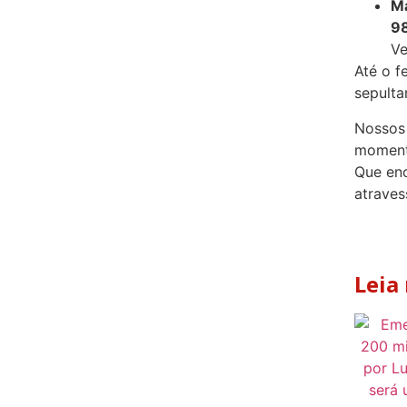
Ma
98
Ve
Até o f
sepulta
Nossos 
moment
Que enc
atraves
Leia