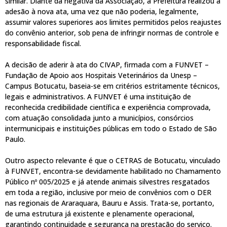
similar. Diante da negativa da Associação, a Prefeitura realizou a
adesão à nova ata, uma vez que não poderia, legalmente,
assumir valores superiores aos limites permitidos pelos reajustes
do convênio anterior, sob pena de infringir normas de controle e
responsabilidade fiscal.
A decisão de aderir à ata do CIVAP, firmada com a FUNVET –
Fundação de Apoio aos Hospitais Veterinários da Unesp –
Campus Botucatu, baseia-se em critérios estritamente técnicos,
legais e administrativos. A FUNVET é uma instituição de
reconhecida credibilidade científica e experiência comprovada,
com atuação consolidada junto a municípios, consórcios
intermunicipais e instituições públicas em todo o Estado de São
Paulo.
Outro aspecto relevante é que o CETRAS de Botucatu, vinculado
à FUNVET, encontra-se devidamente habilitado no Chamamento
Público nº 005/2025 e já atende animais silvestres resgatados
em toda a região, inclusive por meio de convênios com o DER
nas regionais de Araraquara, Bauru e Assis. Trata-se, portanto,
de uma estrutura já existente e plenamente operacional,
garantindo continuidade e segurança na prestação do serviço.