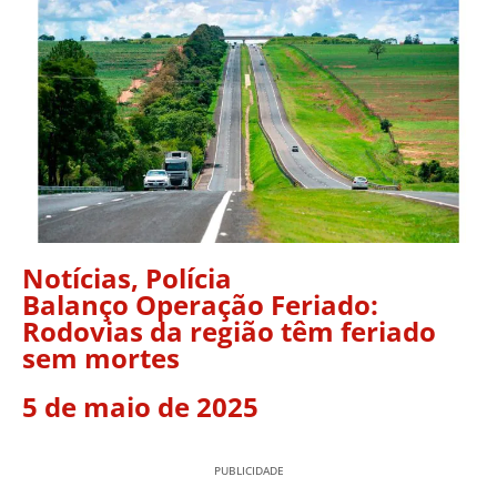
Notícias
,
Polícia
Balanço Operação Feriado:
Rodovias da região têm feriado
sem mortes
5 de maio de 2025
PUBLICIDADE