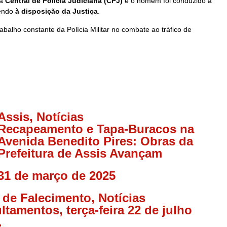
na
Central de Polícia Judiciária (CPJ)
e o homem foi conduzido à
endo
à disposição da Justiça
.
balho constante da Polícia Militar no combate ao tráfico de
Assis
,
Notícias
Recapeamento e Tapa-Buracos na
Avenida Benedito Pires: Obras da
Prefeitura de Assis Avançam
31 de março de 2025
 de Falecimento
,
Notícias
ltamentos, terça-feira 22 de julho
.