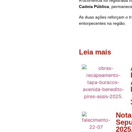
A ocorrência foi registrada 
Cadeia Pública
, permanec
As duas ações reforçam o tra
entorpecentes na região.
Leia mais
Nota
Sepu
2025