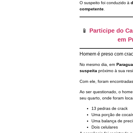
O suspeito foi conduzido à
d
competente
.
📱
Participe do C
em Pr
Homem é preso com crac
No mesmo dia, em
Paragua
suspeita
próximo à sua resi
Com ele, foram encontrada
Ao ser questionado, o ho
seu quarto, onde foram loca
13 pedras de crack
Uma porção de cocaín
Uma balança de prec
Dois celulares