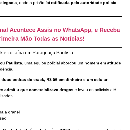
elegacia
, onde a prisão foi
ratificada pela autoridade policial
anal Acontece Assis no WhatsApp, e Receba
imeira Mão Todas as Notícias!
k e cocaína em Paraguaçu Paulista
çu Paulista
, uma equipe policial abordou um
homem em atitude
dência.
s
duas pedras de crack, R$ 56 em dinheiro e um celular
.
mem
admitiu que comercializava drogas
e levou os policiais até
lizados:
a a granel
isão