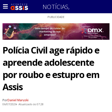
NOTÍCIAS
,
PUBLICIDADE
Polícia Civil age rápido e
apreende adolescente
por roubo e estupro em
Assis
Por
Daniel Maruski
06/07/2026
Atualizado às 07:28