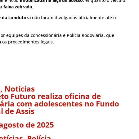
al e ficou
imobilizada na alça de acesso
, enquanto o veículo
 a
faixa zebrada
.
e da condutora
não foram divulgadas oficialmente até o
por equipes da concessionária e Polícia Rodoviária, que
m os procedimentos legais.
s
,
Notícias
to Futuro realiza oficina de
nária com adolescentes no Fundo
l de Assis
 agosto de 2025
otícias
,
Polícia