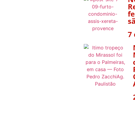
R
f
s
7