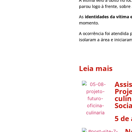
A vítima veio a óbito no loc
parou logo à frente, sobre
As
identidades da vítima 
momento.
A ocorrência foi atendida 
isolaram a área e iniciara
Leia mais
Assi
Proje
culi
Socia
5 de
N