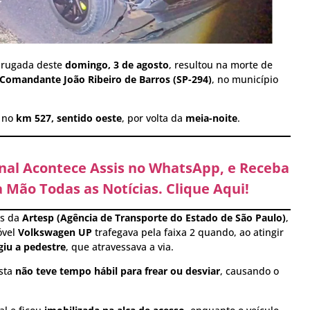
drugada deste
domingo, 3 de agosto
, resultou na morte de
Comandante João Ribeiro de Barros (SP-294)
, no município
a no
km 527, sentido oeste
, por volta da
meia-noite
.
anal Acontece Assis no WhatsApp, e Receba
 Mão Todas as Notícias. Clique Aqui!
es da
Artesp (Agência de Transporte do Estado de São Paulo)
,
óvel
Volkswagen UP
trafegava pela faixa 2 quando, ao atingir
giu a pedestre
, que atravessava a via.
ista
não teve tempo hábil para frear ou desviar
, causando o