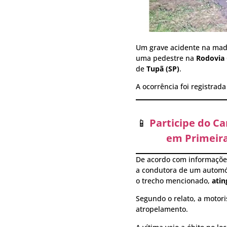
Um grave acidente na ma
uma pedestre na
Rodovia 
de
Tupã (SP)
.
A ocorrência foi registrad
📱
Participe do C
em Primeira
De acordo com informaçõ
a condutora de um autom
o trecho mencionado,
atin
Segundo o relato, a motor
atropelamento.