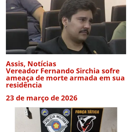
Assis
,
Notícias
Vereador Fernando Sirchia sofre
ameaça de morte armada em sua
residência
23 de março de 2026