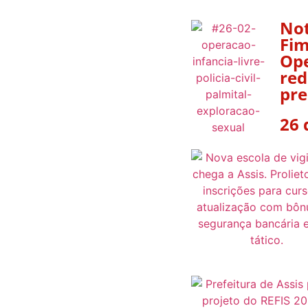
Not
Fim
Ope
red
pre
26 