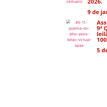
2026.
9 de j
Ass
9ª 
lei
100
5 d