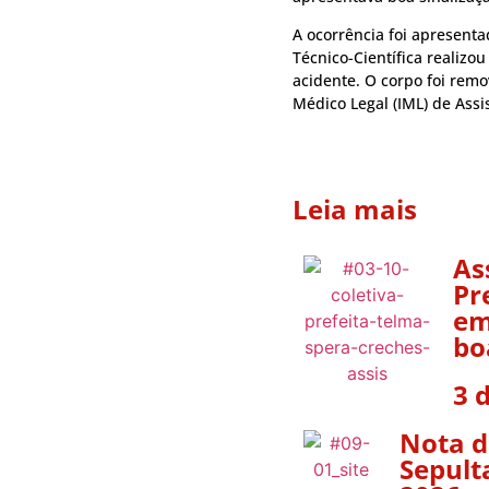
A ocorrência foi apresentad
Técnico-Científica realizo
acidente. O corpo foi remo
Médico Legal (IML) de Assi
Leia mais
As
Pr
em
bo
3 
Nota d
Sepult