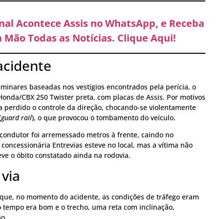
anal Acontece Assis no WhatsApp, e Receba
 Mão Todas as Notícias. Clique Aqui!
acidente
minares baseadas nos vestígios encontrados pela perícia, o
Honda/CBX 250 Twister preta, com placas de Assis. Por motivos
a perdido o controle da direção, chocando-se violentamente
(
guard rail
), o que provocou o tombamento do veículo.
 condutor foi arremessado metros à frente, caindo no
oncessionária Entrevias esteve no local, mas a vítima não
teve o óbito constatado ainda na rodovia.
via
a que, no momento do acidente, as condições de tráfego eram
 o tempo era bom e o trecho, uma reta com inclinação,
ão.