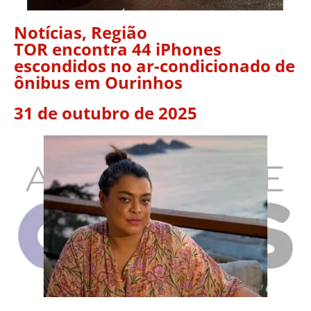
Notícias
,
Região
TOR encontra 44 iPhones
escondidos no ar-condicionado de
ônibus em Ourinhos
31 de outubro de 2025