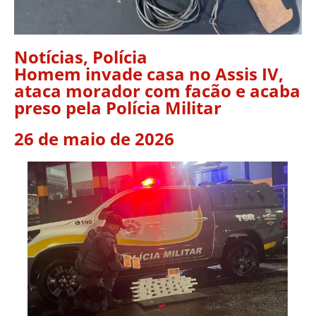
Notícias
,
Polícia
Homem invade casa no Assis IV,
ataca morador com facão e acaba
preso pela Polícia Militar
26 de maio de 2026