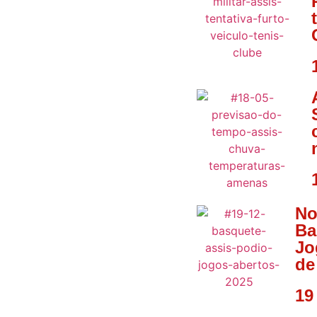
No
Ba
Jo
de
19