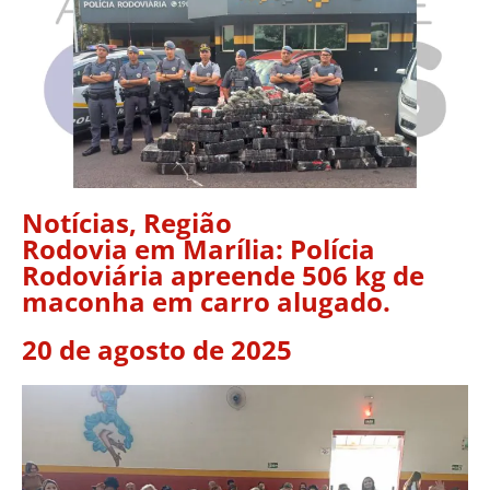
Notícias
,
Região
Rodovia em Marília: Polícia
Rodoviária apreende 506 kg de
maconha em carro alugado.
20 de agosto de 2025