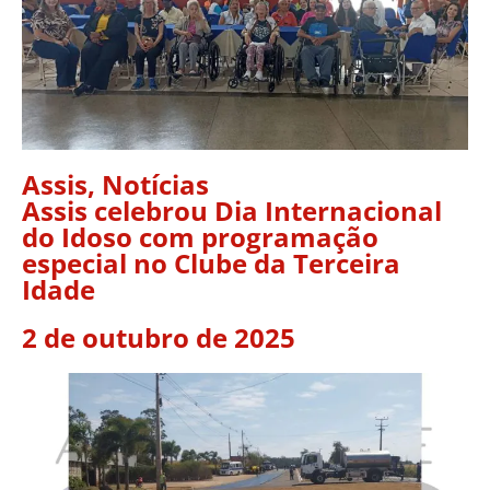
Assis
,
Notícias
Assis celebrou Dia Internacional
do Idoso com programação
especial no Clube da Terceira
Idade
2 de outubro de 2025