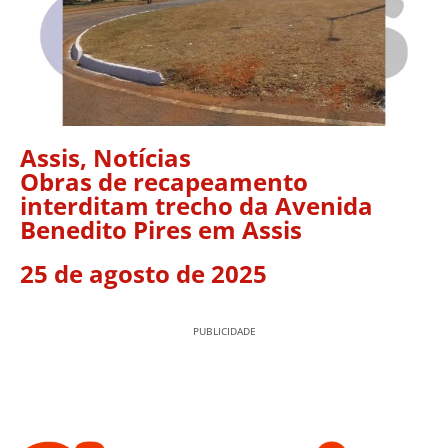
Assis
,
Notícias
Obras de recapeamento
interditam trecho da Avenida
Benedito Pires em Assis
25 de agosto de 2025
PUBLICIDADE