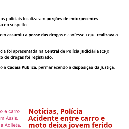
, os policiais localizaram
porções de entorpecentes
sa
do suspeito.
omem
assumiu a posse das drogas
e confessou que
realizava a
ncia foi apresentada na
Central de Polícia Judiciária (CPJ)
,
co de drogas foi registrado
.
do à
Cadeia Pública
, permanecendo à
disposição da Justiça
.
Notícias
,
Polícia
Acidente entre carro e
moto deixa jovem ferido