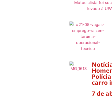
Notíci
Homem 
Políci
carro 
7 de ab