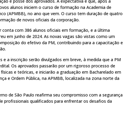
ção e posse dos aprovados. A expectativa é que, após a
novos alunos iniciem o curso de formação na Academia de
ranco (APMBB), no ano que vem. O curso tem duração de quatro
formação de novos oficiais da corporação.
ar conta com 386 alunos oficiais em formação, e a última
rreu em junho de 2024. As novas vagas são vistas como um
composição do efetivo da PM, contribuindo para a capacitação e
ão.
os e a inscrição serão divulgados em breve, à medida que a PM
o edital. Os aprovados passarão por um rigoroso processo de
s físicas e teóricas, e iniciarão a graduação em Bacharelado em
rança e Ordem Pública, na APMBB, localizada na zona norte da
erno de São Paulo reafirma seu compromisso com a segurança
 profissionais qualificados para enfrentar os desafios da