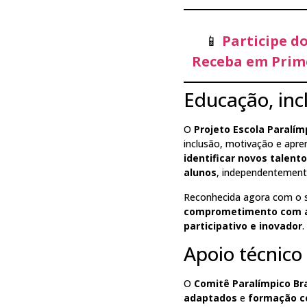
📱
Participe d
Receba em Prime
Educação, inc
O
Projeto Escola Paralím
inclusão, motivação e apr
identificar novos talent
alunos
, independentemente
Reconhecida agora com o 
comprometimento com a
participativo e inovador
.
Apoio técnico
O
Comitê Paralímpico Bra
adaptados
e
formação c