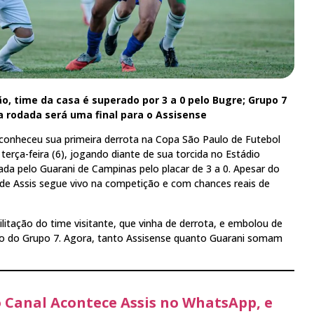
ão, time da casa é superado por 3 a 0 pelo Bugre; Grupo 7
 rodada será uma final para o Assisense
 conheceu sua primeira derrota na Copa São Paulo de Futebol
 terça-feira (6), jogando diante de sua torcida no Estádio
ada pelo Guarani de Campinas pelo placar de 3 a 0. Apesar do
 de Assis segue vivo na competição e com chances reais de
litação do time visitante, que vinha de derrota, e embolou de
ção do Grupo 7. Agora, tanto Assisense quanto Guarani somam
o Canal Acontece Assis no WhatsApp, e