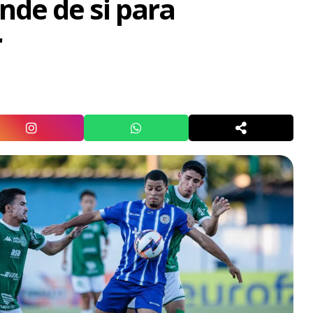
de de si para
r