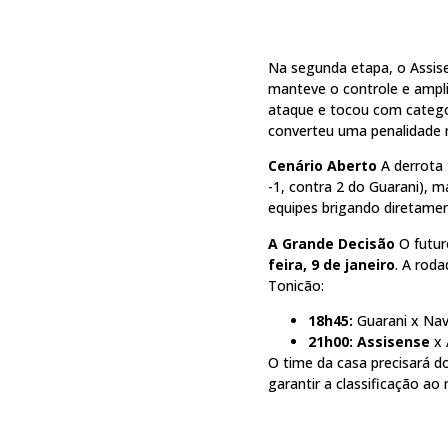
Na segunda etapa, o Assis
manteve o controle e ampli
ataque e tocou com categor
converteu uma penalidade 
Cenário Aberto
A derrota 
-1, contra 2 do Guarani), m
equipes brigando diretamen
A Grande Decisão
O futur
feira, 9 de janeiro
. A rod
Tonicão:
18h45:
Guarani x Nav
21h00:
Assisense
x 
O time da casa precisará do
garantir a classificação a