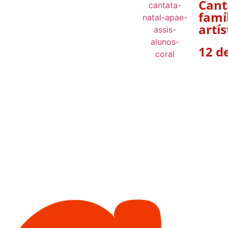
Cant
famí
artí
12 d