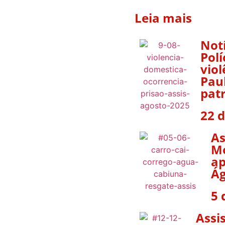
Leia mais
Not
Polí
vio
Pau
pat
22 
As
Mo
ap
Ág
5 
Assi