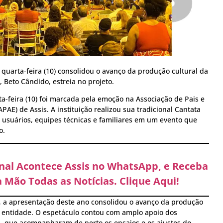
quarta-feira (10) consolidou o avanço da produção cultural da
l, Beto Cândido, estreia no projeto.
ta-feira (10) foi marcada pela emoção na Associação de Pais e
PAE) de Assis. A instituição realizou sua tradicional Cantata
, usuários, equipes técnicas e familiares em um evento que
o.
anal Acontece Assis no WhatsApp, e Receba
 Mão Todas as Notícias. Clique Aqui!
 a apresentação deste ano consolidou o avanço da produção
la entidade. O espetáculo contou com amplo apoio dos
as, que acompanharam de perto os ensaios e os ajustes do