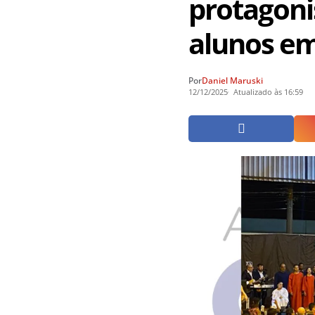
protagoni
alunos em
Por
Daniel Maruski
12/12/2025
Atualizado às 16:59