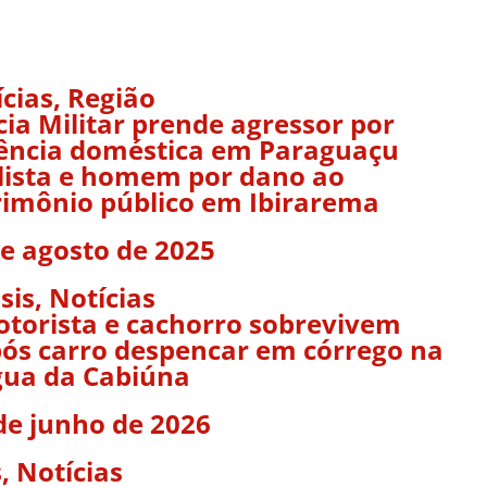
ícias
,
Região
cia Militar prende agressor por
lência doméstica em Paraguaçu
lista e homem por dano ao
rimônio público em Ibirarema
de agosto de 2025
sis
,
Notícias
torista e cachorro sobrevivem
ós carro despencar em córrego na
ua da Cabiúna
de junho de 2026
s
,
Notícias