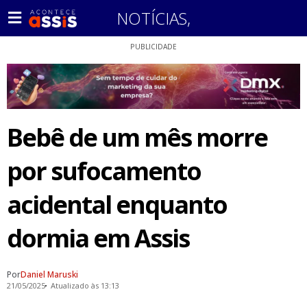
NOTÍCIAS
,
PUBLICIDADE
Bebê de um mês morre
por sufocamento
acidental enquanto
dormia em Assis
Por
Daniel Maruski
21/05/2025
Atualizado às 13:13