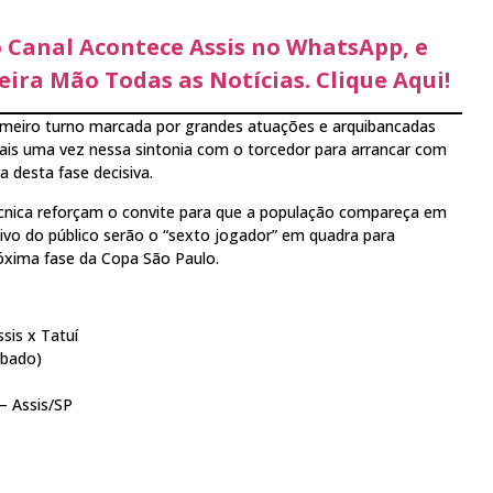
o Canal Acontece Assis no WhatsApp, e
ira Mão Todas as Notícias. Clique Aqui!
eiro turno marcada por grandes atuações e arquibancadas
ais uma vez nessa sintonia com o torcedor para arrancar com
a desta fase decisiva.
écnica reforçam o convite para que a população compareça em
tivo do público serão o “sexto jogador” em quadra para
óxima fase da Copa São Paulo.
sis x Tatuí
ábado)
 – Assis/SP