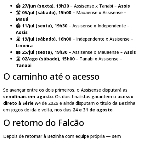
🏟️
27/jun (sexta), 19h30
– Assisense x Tanabi –
Assis
🛣️
05/jul (sábado), 15h00
– Mauaense x Assisense –
Mauá
🏟️
11/jul (sexta), 19h30
– Assisense x Independente –
Assis
🛣️
19/jul (sábado), 16h00
– Independente x Assisense –
Limeira
🏟️
25/jul (sexta), 19h30
– Assisense x Mauaense –
Assis
🛣️
02/ago (sábado), 15h00
– Tanabi x Assisense –
Tanabi
O caminho até o acesso
Se avançar entre os dois primeiros, o Assisense disputará as
semifinais em agosto
. Os dois finalistas garantem o
acesso
direto à Série A4
de 2026 e ainda disputam o título da Bezinha
em jogos de ida e volta, nos dias
24 e 31 de agosto
.
O retorno do Falcão
Depois de retornar à Bezinha com equipe própria — sem