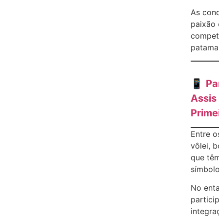
As conq
paixão 
competi
patama
📱
Pa
Assis
Prime
Entre o
vôlei, 
que tê
símbolo
No enta
partici
integra