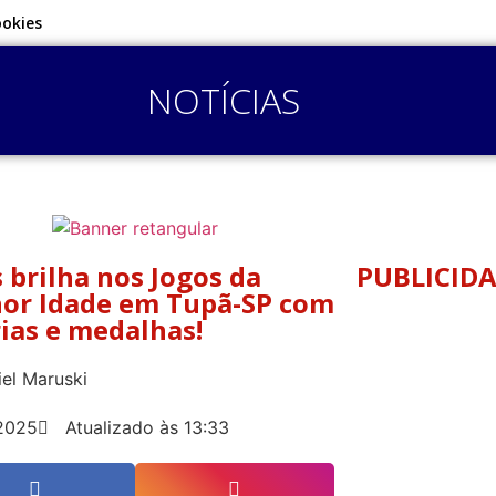
ookies
NOTÍCIAS
s brilha nos Jogos da
PUBLICID
or Idade em Tupã-SP com
rias e medalhas!
el Maruski
2025
Atualizado às 13:33