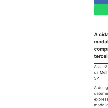
A cid
modal
compr
tercei
Assis-S
da Melh
SP.
A deleg
determi
express
modali