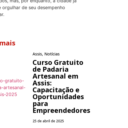
dos, mas, por enquanto, a cidade já
e orgulhar de seu desempenho
r.
 mais
Assis
,
Notícias
Curso Gratuito
de Padaria
Artesanal em
Assis:
Capacitação e
Oportunidades
para
Empreendedores
25 de abril de 2025