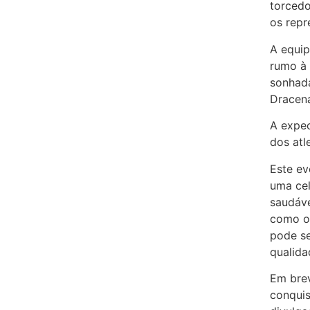
torced
os repr
A equip
rumo à 
sonhada
Dracen
A expec
dos atl
Este ev
uma cel
saudáve
como o 
pode s
qualida
Em brev
conquis