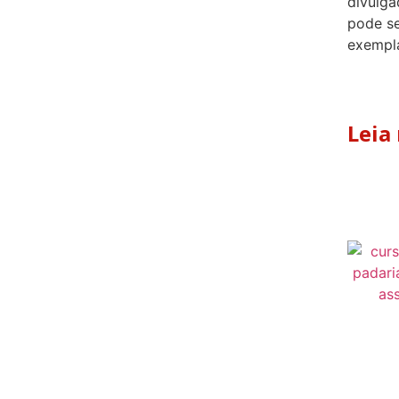
divulga
pode s
exempla
Leia