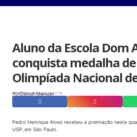
Aluno da Escola Dom 
conquista medalha de
Olimpíada Nacional de
Por
Daniel Maruski
10/12/2025
Atualizado às 17:10
Pedro Henrique Alves recebeu a premiação nesta quar
USP, em São Paulo.