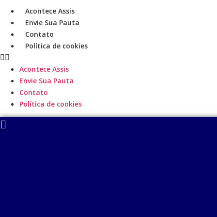
Ir
Acontece Assis
para
Envie Sua Pauta
o
Contato
conteúdo
Política de cookies
Acontece Assis
Envie Sua Pauta
Contato
Política de cookies